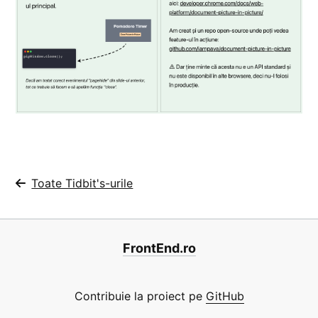
Toate Tidbit's-urile
FrontEnd.ro
Contribuie la proiect pe
GitHub