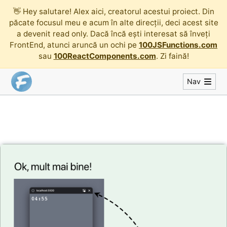
👋
Hey salutare! Alex aici, creatorul acestui proiect. Din
păcate focusul meu e acum în alte direcții, deci acest site
a devenit read only. Dacă încă ești interesat să înveți
FrontEnd, atunci aruncă un ochi pe
100JSFunctions.com
sau
100ReactComponents.com
. Zi faină!
Nav