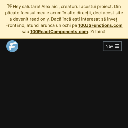
👋
Hey salutare! Alex aici, creatorul acestui proiect. Din
păcate focusul meu e acum în alte direcții, deci acest site
a devenit read only. Dacă încă ești interesat să înveți
FrontEnd, atunci aruncă un ochi pe
100JSFunctions.com
sau
100ReactComponents.com
. Zi faină!
Nav