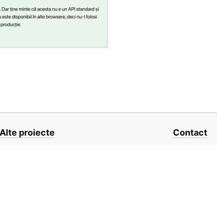
Alte proiecte
Contact
0JSFunctions.com
hello@frontend.
eactComponents.com
Un proiect open-source por
România
❤