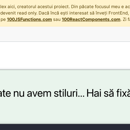
lex aici, creatorul acestui proiect. Din păcate focusul meu e acu
 devenit read only. Dacă încă ești interesat să înveți FrontEnd
 pe
100JSFunctions.com
sau
100ReactComponents.com
. Zi 