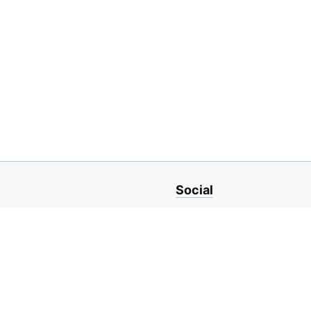
Social
ro
LinkedIn
nit din Iași,
Facebook
Instagram