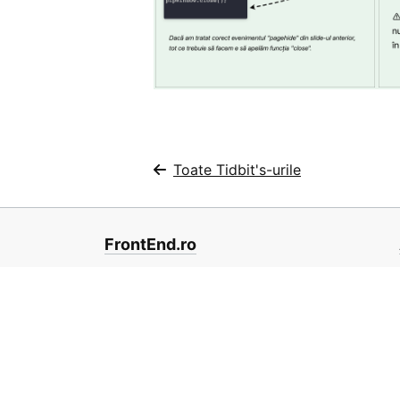
Toate Tidbit's-urile
FrontEnd.ro
Contribuie la proiect pe
GitHub
10
100R