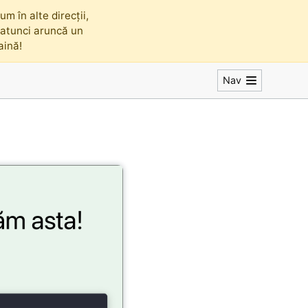
m în alte direcții,
, atunci aruncă un
faină!
Nav