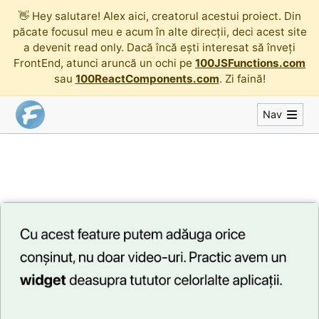
👋
Hey salutare! Alex aici, creatorul acestui proiect. Din
păcate focusul meu e acum în alte direcții, deci acest site
a devenit read only. Dacă încă ești interesat să înveți
FrontEnd, atunci aruncă un ochi pe
100JSFunctions.com
sau
100ReactComponents.com
. Zi faină!
Nav