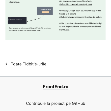
Toate Tidbit's-urile
FrontEnd.ro
Contribuie la proiect pe
GitHub