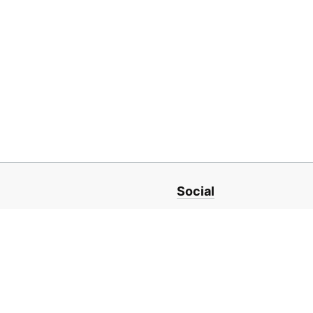
Social
ro
LinkedIn
nit din Iași,
Facebook
Instagram