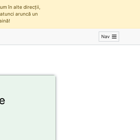
m în alte direcții,
, atunci aruncă un
faină!
Nav