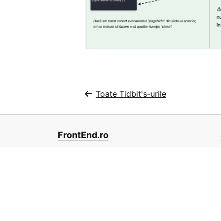
Toate Tidbit's-urile
FrontEnd.ro
Contribuie la proiect pe
GitHub
10
100R