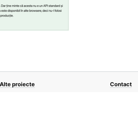
Alte proiecte
Contact
0JSFunctions.com
hello@frontend.
eactComponents.com
Un proiect open-source por
România
❤