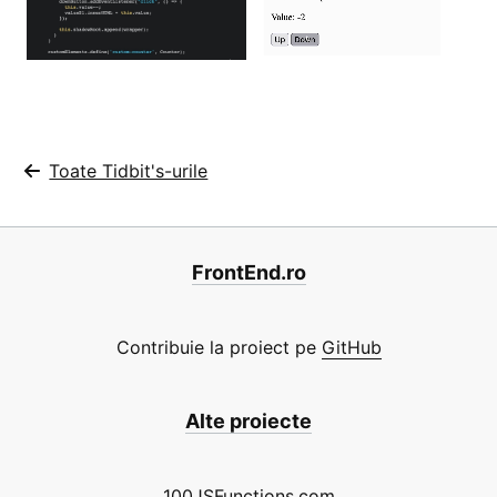
Toate Tidbit's-urile
FrontEnd.ro
Contribuie la proiect pe
GitHub
Alte proiecte
100JSFunctions.com