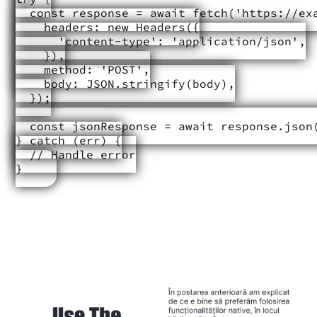
  const response = await fetch('https://exa
    headers: new Headers({

      'content-type': 'application/json',

    }),

    method: 'POST',

    body: JSON.stringify(body),

  });

  const jsonResponse = await response.json(
} catch (err) {

  // Handle error
