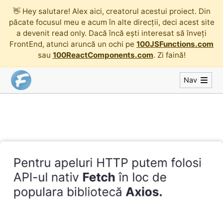
👋
Hey salutare! Alex aici, creatorul acestui proiect. Din
păcate focusul meu e acum în alte direcții, deci acest site
a devenit read only. Dacă încă ești interesat să înveți
FrontEnd, atunci aruncă un ochi pe
100JSFunctions.com
sau
100ReactComponents.com
. Zi faină!
Nav