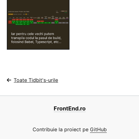
Toate Tidbit's-urile
FrontEnd.ro
Contribuie la proiect pe
GitHub