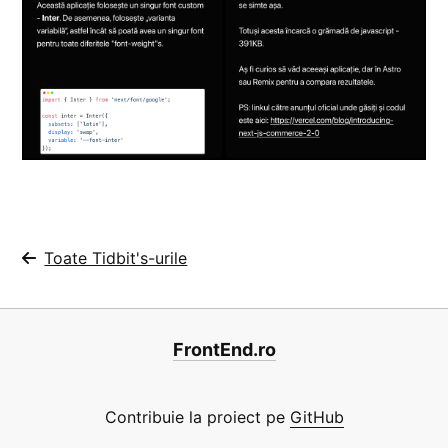
Toate Tidbit's-urile
FrontEnd.ro
Contribuie la proiect pe
GitHub