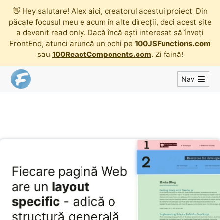
👋
Hey salutare! Alex aici, creatorul acestui proiect. Din
păcate focusul meu e acum în alte direcții, deci acest site
a devenit read only. Dacă încă ești interesat să înveți
FrontEnd, atunci aruncă un ochi pe
100JSFunctions.com
sau
100ReactComponents.com
. Zi faină!
Nav