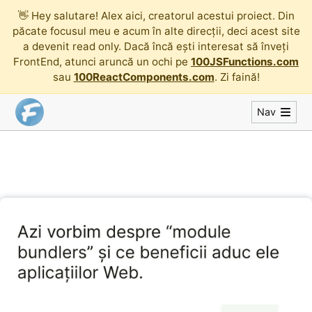
👋
Hey salutare! Alex aici, creatorul acestui proiect. Din
păcate focusul meu e acum în alte direcții, deci acest site
a devenit read only. Dacă încă ești interesat să înveți
FrontEnd, atunci aruncă un ochi pe
100JSFunctions.com
sau
100ReactComponents.com
. Zi faină!
Nav