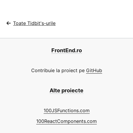
Toate Tidbit's-urile
FrontEnd.ro
Contribuie la proiect pe
GitHub
Alte proiecte
100JSFunctions.com
100ReactComponents.com