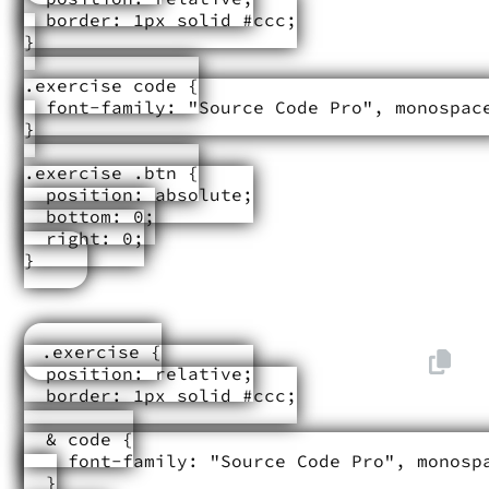
  border: 1px solid #ccc;

}

.exercise code {

  font-family: "Source Code Pro", monospace
}

.exercise .btn {

  position: absolute;

  bottom: 0;

  right: 0;

}
.exercise {

  position: relative;

  border: 1px solid #ccc;

  & code {

    font-family: "Source Code Pro", monospa
  }
