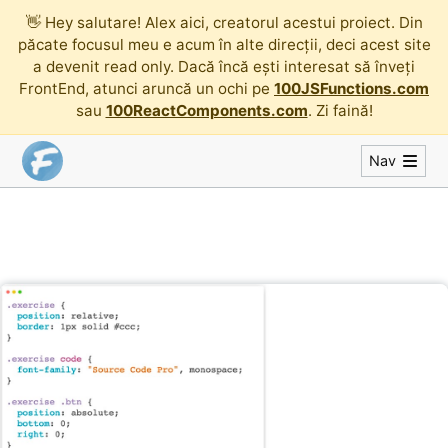
👋
Hey salutare! Alex aici, creatorul acestui proiect. Din
păcate focusul meu e acum în alte direcții, deci acest site
a devenit read only. Dacă încă ești interesat să înveți
FrontEnd, atunci aruncă un ochi pe
100JSFunctions.com
sau
100ReactComponents.com
. Zi faină!
Nav