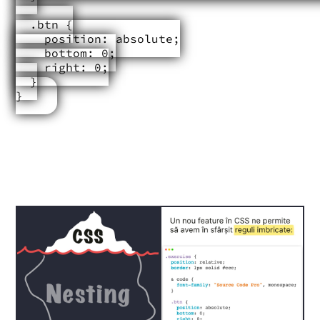
  .btn {

    position: absolute;

    bottom: 0;

    right: 0;

  }

}