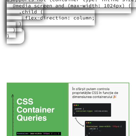
  @media screen and (max-width: 1024px) {

    .child {

      flex-direction: column;

    }

  }

}