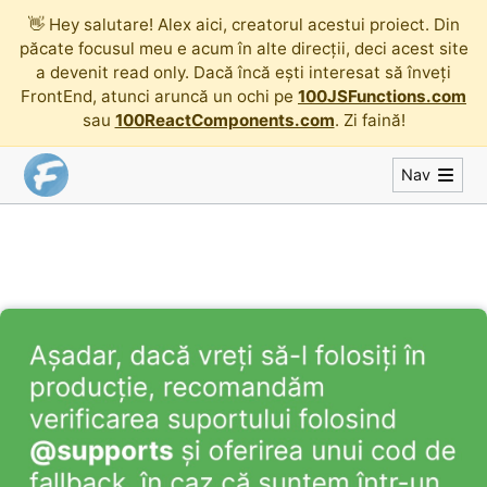
👋
Hey salutare! Alex aici, creatorul acestui proiect. Din
păcate focusul meu e acum în alte direcții, deci acest site
a devenit read only. Dacă încă ești interesat să înveți
FrontEnd, atunci aruncă un ochi pe
100JSFunctions.com
sau
100ReactComponents.com
. Zi faină!
Nav