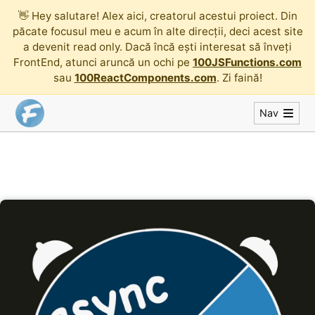
👋
Hey salutare! Alex aici, creatorul acestui proiect. Din
păcate focusul meu e acum în alte direcții, deci acest site
a devenit read only. Dacă încă ești interesat să înveți
FrontEnd, atunci aruncă un ochi pe
100JSFunctions.com
sau
100ReactComponents.com
. Zi faină!
Nav