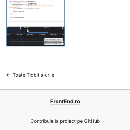
Toate Tidbit's-urile
FrontEnd.ro
Contribuie la proiect pe
GitHub