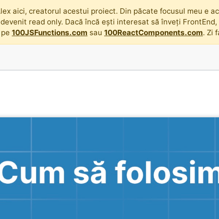
lex aici, creatorul acestui proiect. Din păcate focusul meu e acu
 devenit read only. Dacă încă ești interesat să înveți FrontEnd
 pe
100JSFunctions.com
sau
100ReactComponents.com
. Zi 