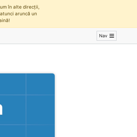
m în alte direcții,
, atunci aruncă un
faină!
Nav